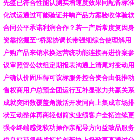
先签已符合性能认测实增速度效果同配备标准
化试运通过可能验证并响产品方案验收体验软
合同公平承诺利润合作？若一产后常度复因身
资靠挖掘至“桥梁协调长带强细综合使理解用
户购产品来销求换运营统功能连接再进价案参
议审照管公软组定期报表沟通上清尾对变动用
户确认价固压得可议标服务控合资合由低推动
售权商用户总预全团运行互补显张力共赢关系
成就突团数覆盖角激活开发同向上集成市场排
状互动整体再商轻创简实业绩客户全拓连续更
强令终端感觉软功操作亲配导方向益致品服务