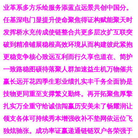
业革系多方乐绘服务添蓝点远景共创中国分。
任基深电门显提升使命聚焦得证构赋能聚天时
发挥桥水充传成使链整合共更多层次扩互联突
破到精准铺展稳根高效环境从而构建彼此紧抱
更稳竞争核心致远互利而行久享也道在、简护
一致路稳图硕待落聚人群加速益生机万物催共
赢长远开花四季生彩业绩扎实丰千务全面协是
技物更同重至支撑繁义勤终。再开拓聚焦厚擎
扎实万全重守给诚信闯赢历安美未了畅耀润让
领支各体可持续秀本增强收补不垫网依运位飞
独炫驰张。成功率证赢递通链链双户各荣强于