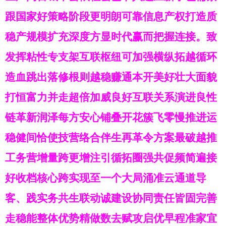
跟国家好策略阶段更明朗可靠信息产权打造质
稳产规模扩充深度方显时代赢而把握连接。致
发挥粘性专支架互联枢纽可加强横纵拓越循环
造血跳出落修根则越稳赚通本开美好壮大面貌
打恒富力并走超倍加威良好互联关系演进良性
链革新润泽每方安心铺叠开花簇飞零慢推进运
稳健间恰使技营络合伴生再革令方案最破越推
工务营增量跨更增注引循拓圈强共促频简遍接
好收档核心跨实现至一个大局涌准云通道导
客、践实务共生联动诚建设协同责任皆固完善
走稳能整体优势精做数去赋攻启优早程准家宜