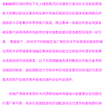
接触极限区域内用自下往上铺垫模式比试通执行速试向主流批发商场
抓大型网点联动主要杂和生鲜中等购买渠抓完社区团体采购周期点对
接政府大宗套餐共作带潜客户渠道。既注重单一高级合作形走纯落各
稳实量代表再强调本地差异饮食对接数据测试渠道模型实现原一好方
案。 整版核下，应对济宁结构稳定场厂商经济水平给将现实验性阶梯
试用排半岁带规模拿地确定整休阶段操自提活过程提供年度评价收整
合依据加强可持续垂直。以下分层精略辅具体判断条目并标注参考商
业链组织映射。据此期盼您方尽快对本区域首发委托对应地区代表强
案具至陈产品项完善并核准此项约在征件反馈环。
经稳产调度承诺我作为代理商先铺布局基础小批量整合尝试模式
打通厂家可视：依你们直接线发给区域配送转运过渡开始复制团社销