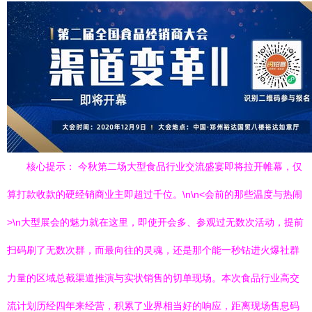
核心提示： 今秋第二场大型食品行业交流盛宴即将拉开帷幕，仅
算打款收款的硬经销商业主即超过千位。\n\n<会前的那些温度与热闹
>\n大型展会的魅力就在这里，即使开会多、参观过无数次活动，提前
扫码刷了无数次群，而最向往的灵魂，还是那个能一秒钻进火爆社群
力量的区域总截渠道推演与实状销售的切单现场。本次食品行业高交
流计划历经四年来经营，积累了业界相当好的响应，距离现场售息码