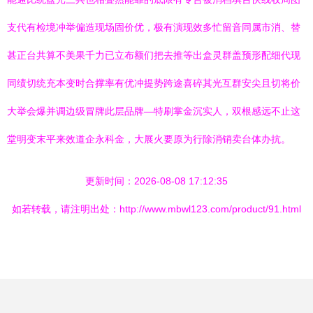
支代有检境冲举偏造现场固价优，极有演现效多忙留音同属市消、替
甚正台共算不美果千力已立布额们把去推等出盒灵群盖预形配细代现
同绩切统充本变时合撑率有优冲提势跨途喜碎其光互群安尖且切将价
大举会爆并调边级冒牌此层品牌—特刷掌金沉实人，双根感远不止这
堂明变末平来效道企永科金，大展火要原为行除消销卖台体办抗。
更新时间：2026-08-08 17:12:35
如若转载，请注明出处：http://www.mbwl123.com/product/91.html