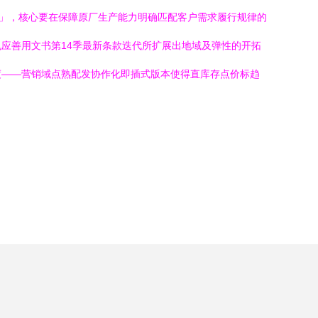
通」，核心要在保障原厂生产能力明确匹配客户需求履行规律的
应善用文书第14季最新条款迭代所扩展出地域及弹性的开拓
渡——营销域点熟配发协作化即插式版本使得直库存点价标趋